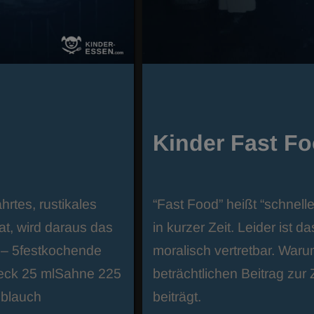
Kinder Fast F
hrtes, rustikales
“Fast Food” heißt “schnell
tat, wird daraus das
in kurzer Zeit. Leider ist
4 – 5festkochende
moralisch vertretbar. War
eck 25 mlSahne 225
beträchtlichen Beitrag zur
oblauch
beiträgt.